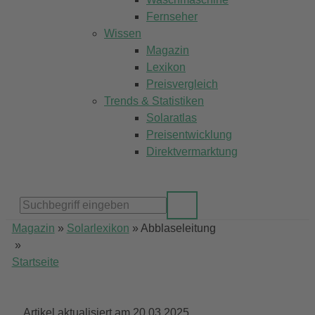
Fernseher
Wissen
Magazin
Lexikon
Preisvergleich
Trends & Statistiken
Solaratlas
Preisentwicklung
Direktvermarktung
Magazin
»
Solarlexikon
»
Abblaseleitung
»
Startseite
Artikel aktualisiert am 20.03.2025