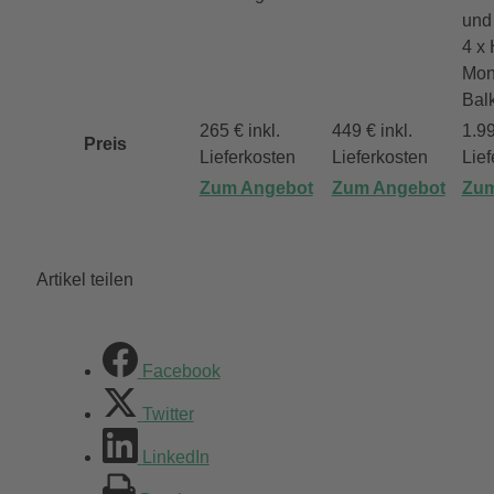
und
4 x
Mon
Bal
265 € inkl.
449 € inkl.
1.99
Preis
Lieferkosten
Lieferkosten
Lief
Zum Angebot
Zum Angebot
Zum
Artikel teilen
Facebook
Twitter
LinkedIn