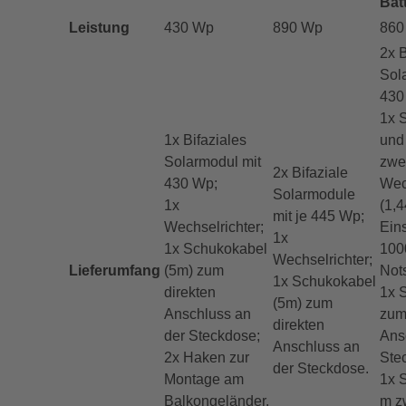
Bat
Leistung
430 Wp
890 Wp
860
2x B
Sol
430
1x 
1x Bifaziales
und 
Solarmodul mit
zwe
2x Bifaziale
430 Wp;
Wec
Solarmodule
1x
(1,
mit je 445 Wp;
Wechselrichter;
Eins
1x
1x Schukokabel
100
Wechselrichter;
Lieferumfang
(5m) zum
Not
1x Schukokabel
direkten
1x 
(5m) zum
Anschluss an
zum
direkten
der Steckdose;
Ans
Anschluss an
2x Haken zur
Ste
der Steckdose.
Montage am
1x S
Balkongeländer.
m z