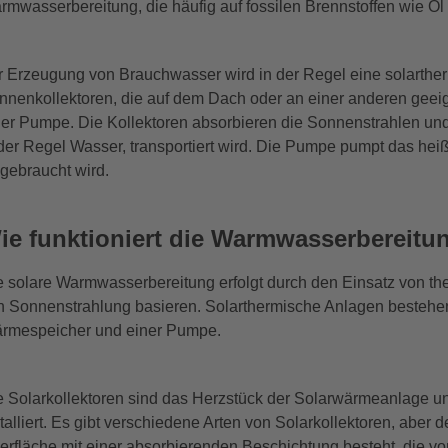
rmwasserbereitung, die häufig auf fossilen Brennstoffen wie Öl
r Erzeugung von Brauchwasser wird in der Regel eine solartherm
nnenkollektoren, die auf dem Dach oder an einer anderen geeig
ner Pumpe. Die Kollektoren absorbieren die Sonnenstrahlen und
 der Regel Wasser, transportiert wird. Die Pumpe pumpt das hei
 gebraucht wird.
ie funktioniert die Warmwasserbereitu
e solare Warmwasserbereitung erfolgt durch den Einsatz von th
n Sonnenstrahlung basieren. Solarthermische Anlagen bestehen
rmespeicher und einer Pumpe.
e Solarkollektoren sind das Herzstück der Solarwärmeanlage 
talliert. Es gibt verschiedene Arten von Solarkollektoren, aber d
erfläche mit einer absorbierenden Beschichtung besteht, die 