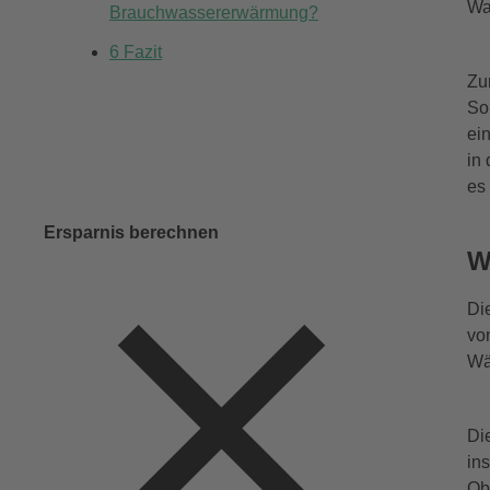
Wa
Brauchwassererwärmung?
6
Fazit
Zu
So
ei
in
es
Ersparnis berechnen
W
Di
vo
Wä
Di
ins
Ob