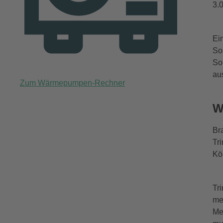
3.
Ei
So
So
au
Zum Wärmepumpen-Rechner
W
Br
Tr
Kö
Tr
me
Me