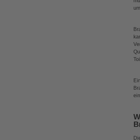
mu
um
Br
ka
Ve
Qu
To
Ei
Br
ei
W
B
Di