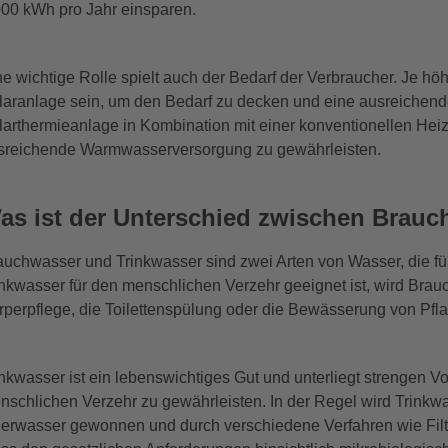
000 kWh pro Jahr einsparen.
ne wichtige Rolle spielt auch der Bedarf der Verbraucher. Je h
laranlage sein, um den Bedarf zu decken und eine ausreichende 
larthermieanlage in Kombination mit einer konventionellen Hei
sreichende Warmwasserversorgung zu gewährleisten.
as ist der Unterschied zwischen Brauc
auchwasser und Trinkwasser sind zwei Arten von Wasser, die 
inkwasser für den menschlichen Verzehr geeignet ist, wird Brau
rperpflege, die Toilettenspülung oder die Bewässerung von Pfl
inkwasser ist ein lebenswichtiges Gut und unterliegt strengen Vo
nschlichen Verzehr zu gewährleisten. In der Regel wird Trink
erwasser gewonnen und durch verschiedene Verfahren wie Filtrati