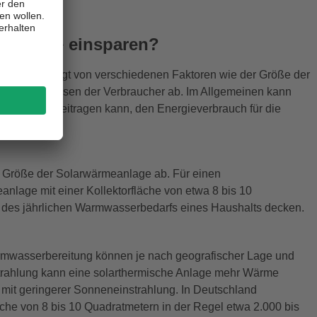
renergie einsparen?
en kann, hängt von verschiedenen Faktoren wie der Größe der
den Bedürfnissen der Verbraucher ab. Im Allgemeinen kann
age dazu beitragen kann, den Energieverbrauch für die
Größe der Solarwärmeanlage ab. Für einen
anlage mit einer Kollektorfläche von etwa 8 bis 10
 des jährlichen Warmwasserbedarfs eines Haushalts decken.
armwasserbereitung können je nach geografischer Lage und
strahlung kann eine solarthermische Anlage mehr Wärme
mit geringerer Sonneneinstrahlung. In Deutschland
che von 8 bis 10 Quadratmetern in der Regel etwa 2.000 bis