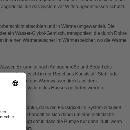
 abgedeckt, die das System vor Witterungseinflüssen schützt.
bsorberschicht absorbiert und in Wärme umgewandelt. Die
er ein Wasser-Glykol-Gemisch, transportiert, die durch Rohre
t dann in einen Wärmetauscher im Wärmespeicher, wo die Wärme
Wasser. Er kann je nach Anlagengröße und Bedarf des
espeicher besteht in der Regel aus Kunststoff, Stahl oder
nach Bedarf kann das Warmwasser direkt aus dem
 Warmwassersystem des Hauses gefördert werden.
n sie sorgt dafür, dass die Flüssigkeit im System zirkuliert
 In der Regel handelt es sich dabei um eine elektrische
larregler sorgt dafür, dass die Pumpe nur dann läuft, wenn
 oder einfriert.