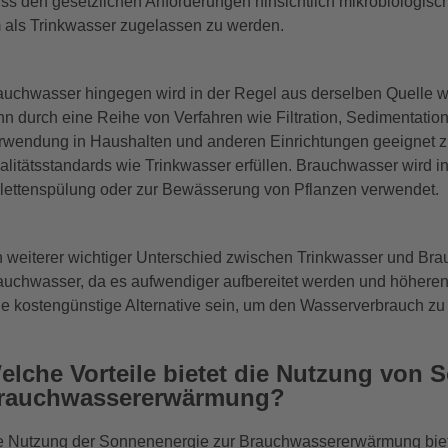
ss den gesetzlichen Anforderungen hinsichtlich mikrobiologisc
 als Trinkwasser zugelassen zu werden.
auchwasser hingegen wird in der Regel aus derselben Quelle wi
nn durch eine Reihe von Verfahren wie Filtration, Sedimentatio
rwendung in Haushalten und anderen Einrichtungen geeignet z
alitätsstandards wie Trinkwasser erfüllen. Brauchwasser wird 
ilettenspülung oder zur Bewässerung von Pflanzen verwendet.
n weiterer wichtiger Unterschied zwischen Trinkwasser und Brauc
auchwasser, da es aufwendiger aufbereitet werden und höher
ne kostengünstige Alternative sein, um den Wasserverbrauch z
elche Vorteile bietet die Nutzung von S
rauchwassererwärmung?
e Nutzung der Sonnenenergie zur Brauchwassererwärmung bietet