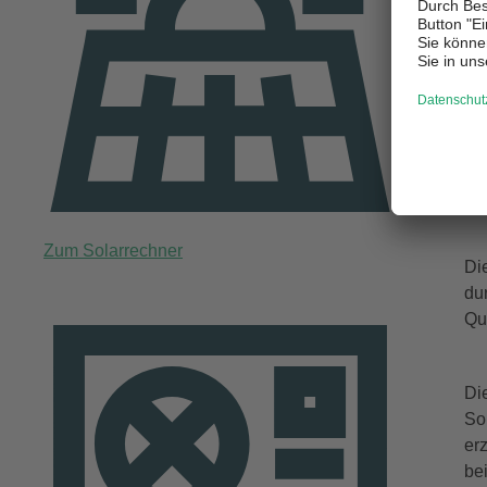
W
Di
So
je
Wa
Zum Solarrechner
Di
du
Qu
Di
So
er
be