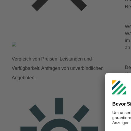
Re
We
Wä
im
an
Vergleich von Preisen, Leistungen und
De
Verfügbarkeit. Anfragen von unverbindlichen
Ve
Angeboten.
Ed
Wä
Di
un
Um
ge