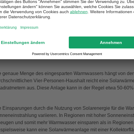
ie viel Brauchwasser kann ich mit Sola
e Menge an Warmwasser, die mit Solarenergie eingespart werd
laranlage, der Anzahl der Nutzer, der geografischen Lage und 
doch davon ausgegangen werden, dass eine solarthermische Anl
rmwasserbereitung um bis zu 60% zu senken.
e genaue Menge des eingesparten Warmwassers hängt von der 
rchschnittlichen Vier-Personen-Haushalt reicht eine Solarwärme
adratmetern aus. Diese Anlage kann in der Regel etwa 50-60%
e Einsparungen durch die Nutzung von Solarenergie für die W
nneneinstrahlung variieren. In Regionen mit hoher Sonnenein
zeugen und somit mehr Warmwasser einsparen als in Regionen 
ispielsweise kann eine Solarwärmeanlage mit einer Kollektorflä