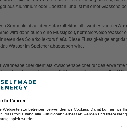
gel aus Aluminium oder Edelstahl und ist mit einer Glasscheibe
nn Sonnenlicht auf den Solarkollektor trifft, wird es von der A
rme wird dann durch eine Flüssigkeit, normalerweise Wasser od
 Inneren des Solarkollektors fließt. Diese Flüssigkeit gelang
 das Wasser im Speicher abgegeben wird.
r Wärmespeicher dient als Zwischenspeicher für das erwärmte 
rbrauchers in verschiedenen Größen geliefert werden. Der Wärm
elstahl und ist isoliert, um Wärmeverluste zu minimieren. Je 
rmespeicher entnommen oder über eine weitere Pumpe in das
e Pumpe ist ein wichtiger Bestandteil der Solarthermieanlage, den
d das erwärmte Wasser in den Wärmespeicher transportiert wird.
wälzpumpe, die von einem Solarregler gesteuert wird. Dieser So
nügend Sonnenlicht vorhanden ist und das System nicht überhitzt