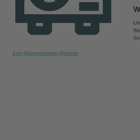
W
Um
We
So
Zum Wärmepumpen-Rechner