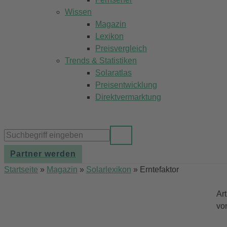
Wissen
Magazin
Lexikon
Preisvergleich
Trends & Statistiken
Solaratlas
Preisentwicklung
Direktvermarktung
Partner werden
Startseite
»
Magazin
»
Solarlexikon
»
Erntefaktor
Ar
vo