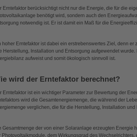
r Erntefaktor berücksichtigt nicht nur die Energie, die für die e
otovoltaikanlage benötigt wird, sondern auch den Energieaufwand
tsorgung notwendig ist. Er ist damit ein Maß für die Energieeff
n hoher Erntefaktor ist dabei ein erstrebenswertes Ziel, denn er 
re Herstellung, Installation und Entsorgung aufgewendet wurde.
ergiebilanz aufweist und somit ökologisch sinnvoll ist.
ie wird der Erntefaktor berechnet?
r Erntefaktor ist ein wichtiger Parameter zur Bewertung der En
ntefaktors wird die Gesamtenergiemenge, die während der Leben
ergiemenge verglichen, die für die Herstellung, Installation u
e Gesamtmenge der von einer Solaranlage erzeugten Energie hä
r Photovoltaikmodule, dem Wirkungsgrad des Wechselrichters, 