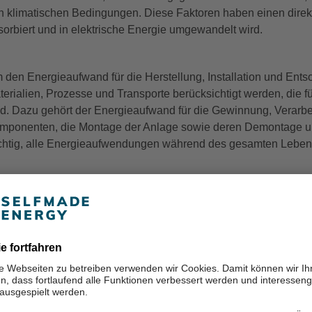
n klimatischen Bedingungen. Diese Faktoren haben einen direkte
sorbiert und in elektrische Energie umgewandelt wird.
 den Energieaufwand für die Herstellung, Installation und Ents
terialien, Prozesse und Transporte berücksichtigt werden, die f
nd. Dazu gehört der Energieaufwand für die Gewinnung, Verarbei
mponenten, die Montage der Anlage sowie deren Demontage un
chtig, alle Energieaufwendungen während des gesamten Lebens
bald die Gesamtenergiemenge und der Energieaufwand für Herst
ntefaktor berechnet werden. Der Erntefaktor wird berechnet, 
vidiert wird. Je höher der Erntefaktor ist, desto effizienter ist
zeugt, als für ihre Herstellung und Entsorgung aufgewendet wur
laranlage so viel Energie erzeugt hat, wie für ihre Herstellung
zeigt an, dass die Solaranlage mehr Energie erzeugt hat, als sie
stet.