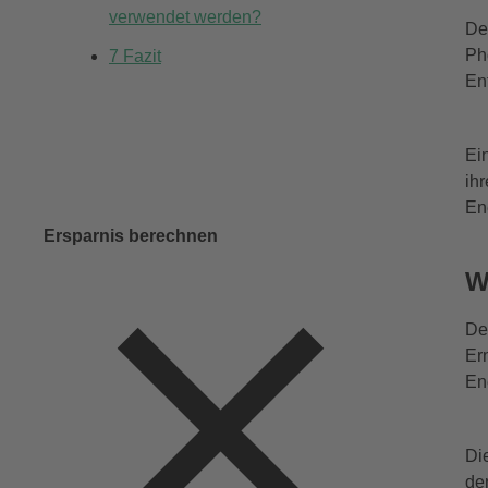
verwendet werden?
De
Ph
7
Fazit
En
Ei
ih
En
Ersparnis berechnen
W
De
Er
En
Di
de