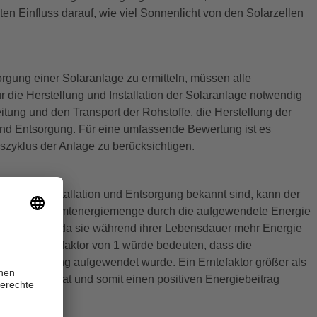
n Einfluss darauf, wie viel Sonnenlicht von den Solarzellen
orgung einer Solaranlage zu ermitteln, müssen alle
ür die Herstellung und Installation der Solaranlage notwendig
tung und den Transport der Rohstoffe, die Herstellung der
d Entsorgung. Für eine umfassende Bewertung ist es
zyklus der Anlage zu berücksichtigen.
ellung, Installation und Entsorgung bekannt sind, kann der
indem die Gesamtenergiemenge durch die aufgewendete Energie
 die Solaranlage, da sie während ihrer Lebensdauer mehr Energie
de. Ein Erntefaktor von 1 würde bedeuten, dass die
 und Entsorgung aufgewendet wurde. Ein Erntefaktor größer als
 verbraucht hat und somit einen positiven Energiebeitrag