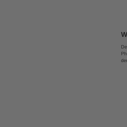
W
De
Ph
de