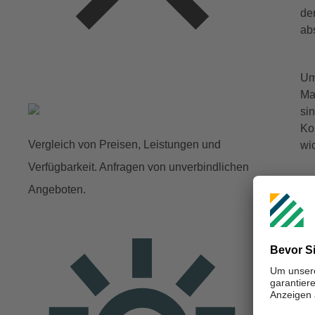
de
ab
Um
Ma
si
Ko
Vergleich von Preisen, Leistungen und
wi
Verfügbarkeit. Anfragen von unverbindlichen
Angeboten.
So
Er
di
er
So
1 
lei