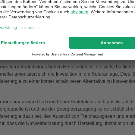
arum ist der Erntefaktor wichtig?
r Erntefaktor ist eine wichtige Kennzahl zur Beurteilung der Nac
ntefaktor bedeutet, dass die Solaranlage mehr Energie erzeugt ha
fgewendet wurde. Dies bedeutet, dass die Solaranlage über ihre
it ökologisch sinnvoll ist.
 weiterer Vorteil eines hohen Erntefaktors ist die wirtschaftlich
hneller amortisiert sich die Investition in die Solaranlage. Die
larenergie zu einer immer attraktiveren Alternative zu konventi
rüber hinaus wirkt sich ein hoher Erntefaktor auch positiv auf 
ergiequelle ist und bei der Energieerzeugung keine schädlichen
larenergie dazu bei, den Ausstoß von Treibhausgasen und ander
für, dass die Umweltbelastung durch Herstellung, Installation u