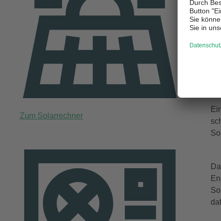
W
De
Er
au
som
Ein
Zum Solarrechner
sc
So
Da
En
So
da