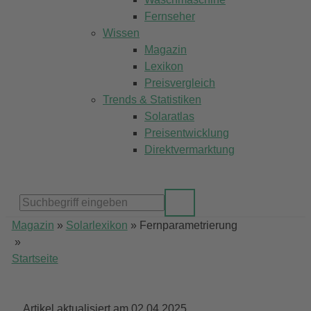
Fernseher
Wissen
Magazin
Lexikon
Preisvergleich
Trends & Statistiken
Solaratlas
Preisentwicklung
Direktvermarktung
Magazin
»
Solarlexikon
»
Fernparametrierung
»
Startseite
Artikel aktualisiert am 02.04.2025