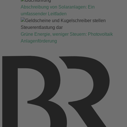
Abschreibung von Solaranlagen: Ein
umfassender Leitfaden
Grüne Energie, weniger Steuern: Photovoltaik
Anlagenförderung