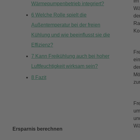
Im
Wärmepumpenbetrieb integriert?
Wä
6
Welche Rolle spielt die
de
Ra
Außentemperatur bei der freien
Ko
Kühlung und wie beeinflusst sie die
Effizienz?
Fr
7
Kann Freikühlung auch bei hoher
ei
Luftfeuchtigkeit wirksam sein?
de
Mö
8
Fazit
zu
Fr
um
un
Wä
Ersparnis berechnen