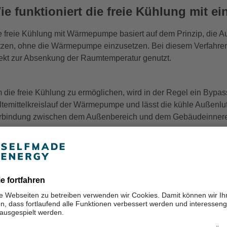
ie funktioniert die freie Kühlung mit
e freie Kühlung mit Wärmepumpe basiert auf dem Prinzip, die
tzen, ohne die Wärmepumpe einzusetzen. Bei diesem Verfahre
rekt zur Absenkung der Raumtemperatur genutzt.
 die freie Kühlung zu ermöglichen, wird in der Regel ein Byp
ltemittelkreislauf der Wärmepumpe und lässt die kühle Außenluf
rbindung zwischen dem Außenbereich und dem Gebäudeinneren,
 die freie Kühlung effektiv nutzen zu können, müssen die Gebä
rden können. Durch das Öffnen der Fenster oder den Einsatz vo
e warme Raumluft wird abgeführt und durch die kühle Außenluft e
nenräume, ohne dass die Wärmepumpe aktiv betrieben werden
e freie Kühlung kann je nach Witterung und Außentemperatur vari