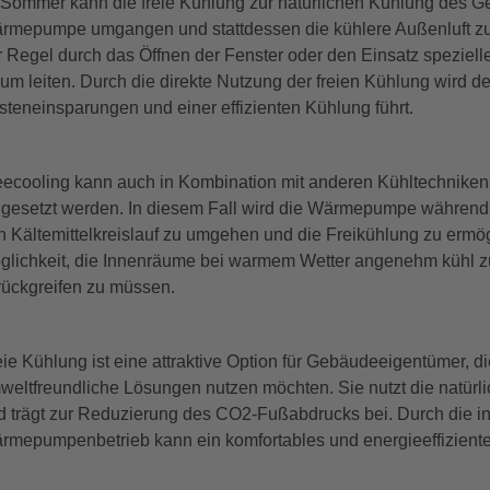
 Sommer kann die freie Kühlung zur natürlichen Kühlung des 
rmepumpe umgangen und stattdessen die kühlere Außenluft zur
r Regel durch das Öffnen der Fenster oder den Einsatz spezielle
um leiten. Durch die direkte Nutzung der freien Kühlung wird 
steneinsparungen und einer effizienten Kühlung führt.
eecooling kann auch in Kombination mit anderen Kühltechnik
ngesetzt werden. In diesem Fall wird die Wärmepumpe während 
n Kältemittelkreislauf zu umgehen und die Freikühlung zu ermögl
glichkeit, die Innenräume bei warmem Wetter angenehm kühl zu
rückgreifen zu müssen.
eie Kühlung ist eine attraktive Option für Gebäudeeigentümer, d
weltfreundliche Lösungen nutzen möchten. Sie nutzt die natür
d trägt zur Reduzierung des CO2-Fußabdrucks bei. Durch die inte
rmepumpenbetrieb kann ein komfortables und energieeffizien