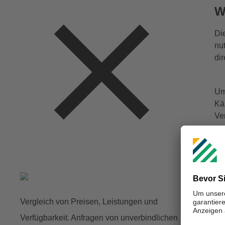
W
Di
nu
di
Um
Kä
Ve
Um
we
Di
In
Vergleich von Preisen, Leistungen und
Verfügbarkeit. Anfragen von unverbindlichen
Di