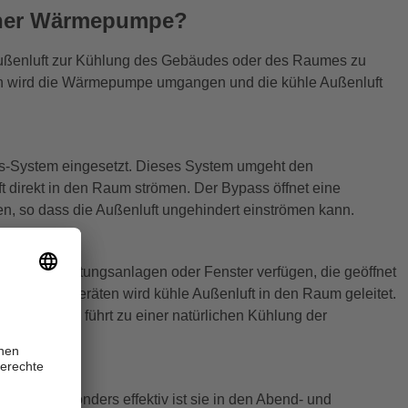
 einer Wärmepumpe?
 Außenluft zur Kühlung des Gebäudes oder des Raumes zu
n wird die Wärmepumpe umgangen und die kühle Außenluft
ass-System eingesetzt. Dieses System umgeht den
t direkt in den Raum strömen. Der Bypass öffnet eine
 so dass die Außenluft ungehindert einströmen kann.
ude über Lüftungsanlagen oder Fenster verfügen, die geöffnet
n Lüftungsgeräten wird kühle Außenluft in den Raum geleitet.
rsetzt. Dies führt zu einer natürlichen Kühlung der
 muss.
ieren. Besonders effektiv ist sie in den Abend- und