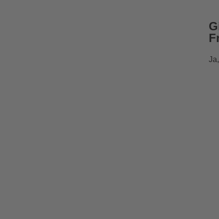
G
F
Ja