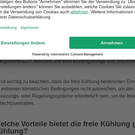
chtstunden, wenn die Außentemperatur niedriger ist. Idealerwei
umtemperatur sein, um eine effiziente Kühlung zu erreichen. Ei
eien Kühlung beeinträchtigen.
eie Kühlung kann sowohl bei Luft-Wasser-Wärmepumpen als au
rmepumpen nutzen die Außenluft direkt, während Erdwärmepum
rmetauschereinheit zuführen. Durch die Integration der freie
ergieverbrauch reduziert und eine kostengünstige und umweltfr
 ist wichtig zu beachten, dass die freie Kühlung bestimmten Ei
t extremen klimatischen Bedingungen nicht ausreichen, um den
euerungs- oder Regelungssysteme erforderlich sein, um die fre
frechtzuerhalten.
elche Vorteile bietet die freie Kühlung
ühlung?