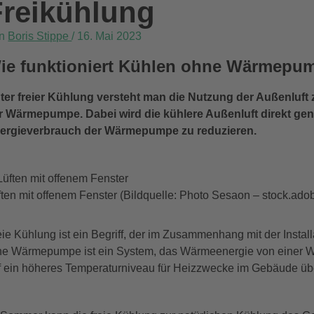
Freikühlung
on
Boris Stippe
/
16. Mai 2023
ie funktioniert Kühlen ohne Wärmepu
ter freier Kühlung versteht man die Nutzung der Außenluf
r Wärmepumpe. Dabei wird die kühlere Außenluft direkt ge
ergieverbrauch der Wärmepumpe zu reduzieren.
ften mit offenem Fenster (Bildquelle: Photo Sesaon – stock.ad
eie Kühlung ist ein Begriff, der im Zusammenhang mit der Inst
ne Wärmepumpe ist ein System, das Wärmeenergie von einer W
f ein höheres Temperaturniveau für Heizzwecke im Gebäude übe