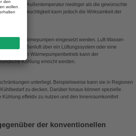
se sollte die Außentemperatur niedriger als die gewünschte
ne hohe Luftfeuchtigkeit kann jedoch die Wirksamkeit der
ch bei Erdwärmepumpen eingesetzt werden. Luft-Wasser-
pen die Außenluft über ein Lüftungssystem oder eine
n Kühlung in den Wärmepumpenbetrieb kann der
eundliche Kühlung erreicht werden.
nschränkungen unterliegt. Beispielsweise kann sie in Regionen
 Kühlbedarf zu decken. Darüber hinaus können spezielle
ie Kühlung effektiv zu nutzen und den Innenraumkomfort
 gegenüber der konventionellen