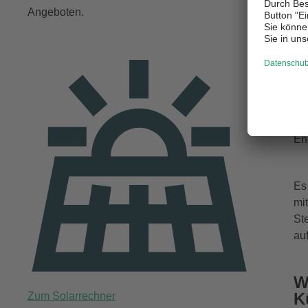
Na
Angeboten.
Ra
fr
Fr
Wä
Wä
En
Es
mi
St
au
W
K
Zum Solarrechner