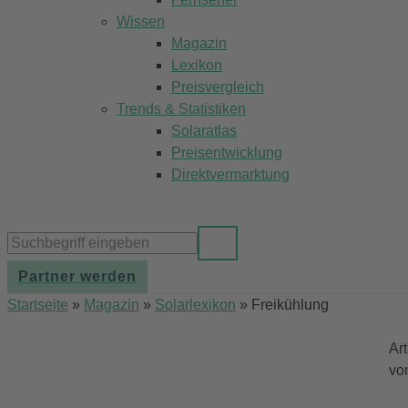
Wissen
Magazin
Lexikon
Preisvergleich
Trends & Statistiken
Solaratlas
Preisentwicklung
Direktvermarktung
Partner werden
Startseite
»
Magazin
»
Solarlexikon
»
Freikühlung
Ar
vo