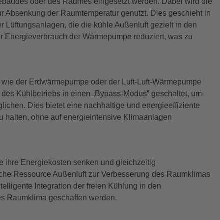
Gebäudes oder des Raumes eingesetzt werden. Dabei wird die
 Absenkung der Raumtemperatur genutzt. Dies geschieht in
r Lüftungsanlagen, die die kühle Außenluft gezielt in den
der Energieverbrauch der Wärmepumpe reduziert, was zu
en wie der Erdwärmepumpe oder der Luft-Luft-Wärmepumpe
des Kühlbetriebs in einen „Bypass-Modus“ geschaltet, um
ichen. Dies bietet eine nachhaltige und energieeffiziente
 halten, ohne auf energieintensive Klimaanlagen
ie ihre Energiekosten senken und gleichzeitig
liche Ressource Außenluft zur Verbesserung des Raumklimas
lligente Integration der freien Kühlung in den
tes Raumklima geschaffen werden.