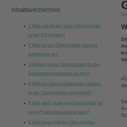
G
Inhaltsverzeichnis
V
W
1
Was macht der Solar-Gleichrichter
in der PV-Anlage?
Ei
2
Was ist ein Gleichrichter und wie
An
er
funktioniert er?
St
3
Warum ist ein Gleichrichter für die
Solarstromerzeugung wichtig?
4
Welche Gleichrichtertypen werden
We
in der Solarenergie verwendet?
Da
5
Wie groß muss ein Gleichrichter für
in
eine Photovoltaikanlage sein?
Sch
6
Wie lange hält ein Gleichrichter