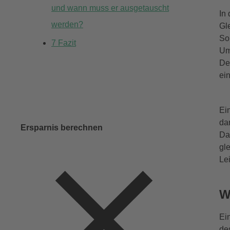
und wann muss er ausgetauscht
In
werden?
Gl
So
7
Fazit
Um
De
ei
Ei
da
Ersparnis berechnen
Da
gl
Le
W
Ei
de