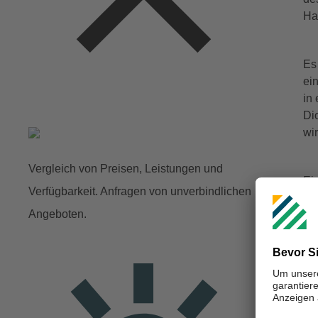
Ha
Es
ei
in
Di
wi
Vergleich von Preisen, Leistungen und
Ei
Verfügbarkeit. Anfragen von unverbindlichen
Gl
Angeboten.
ve
In
is
nu