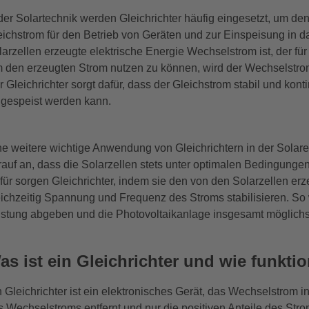
 der Solartechnik werden Gleichrichter häufig eingesetzt, um d
eichstrom für den Betrieb von Geräten und zur Einspeisung in 
larzellen erzeugte elektrische Energie Wechselstrom ist, der für
 den erzeugten Strom nutzen zu können, wird der Wechselstrom 
r Gleichrichter sorgt dafür, dass der Gleichstrom stabil und kont
ngespeist werden kann.
ne weitere wichtige Anwendung von Gleichrichtern in der Solare
rauf an, dass die Solarzellen stets unter optimalen Bedingunge
für sorgen Gleichrichter, indem sie den von den Solarzellen 
eichzeitig Spannung und Frequenz des Stroms stabilisieren. So w
istung abgeben und die Photovoltaikanlage insgesamt möglichst e
as ist ein Gleichrichter und wie funktio
n Gleichrichter ist ein elektronisches Gerät, das Wechselstrom
s Wechselstroms entfernt und nur die positiven Anteile des Stro