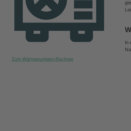
gl
Le
W
In
Na
Zum Wärmepumpen-Rechner