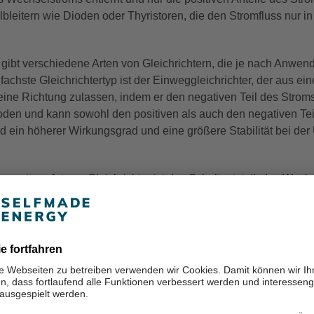
lbleitern wie Dioden oder Thyristoren, die den Stromfluss nur i
 gibt verschiedene Arten von Gleichrichtern, die je nach Anwe
nfachste Gleichrichtertyp ist der Einweggleichrichter, der aus ei
 eine Richtung zulassen, indem er den negativen Teil des Stroms
oden und kann sowohl den positiven als auch den negativen T
rd ein höherer Wirkungsgrad und eine größere Stabilität bei de
ne weitere Art von Gleichrichter ist das Schaltnetzteil, das Wec
eichstrom umwandeln kann. Das Schaltnetzteil wird häufig in 
rwendet, da es einen höheren Wirkungsgrad und eine geringere 
 der Solarenergie ist der Gleichrichter ein wichtiges Bauteil, d
t, der für den Betrieb der meisten elektronischen Geräte ungeeig
tzbaren Gleichstrom um, damit der erzeugte Strom genutzt und 