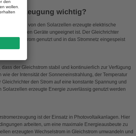
arstromerzeugung wichtig?
utung, da die von den Solarzellen erzeugte elektrische
 elektronischen Geräte ungeeignet ist. Der Gleichrichter
 erzeugte Strom genutzt und in das Stromnetz eingespeist
t, dass der Gleichstrom stabil und kontinuierlich zur Verfügung
n wie der Intensität der Sonneneinstrahlung, der Temperatur
r Gleichrichter den Strom auf eine konstante Spannung und
den Solarzellen erzeugte Energie zuverlässig genutzt werden
rstromerzeugung ist der Einsatz in Photovoltaikanlagen. Hier
Bedingungen arbeiten, um eine maximale Energieausbeute zu
arzellen erzeugten Wechselstrom in Gleichstrom umwandeln und