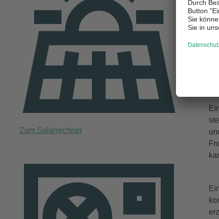
W
Ei
En
wa
we
Ei
st
Zum Solarrechner
un
Fr
ka
Ei
ko
er