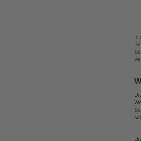
In
Sc
Sc
Wi
W
Di
We
So
sei
Di