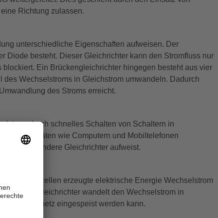
n eine Richtung zulassen.
ndung unterschiedliche Eigenschaften aufweisen. Der
ner Diode besteht. Dieser Gleichrichter kann den Stromfluss nur
 blockiert. Ein Brückengleichrichter hingegen besteht aus vier
eil des Wechselstroms in Gleichstrom umwandeln. Dadurch
r Umwandlung des Stroms erreicht.
hselstrom durch schnelles Schalten von Schaltern in
modernen Geräten wie Computern und Mobiltelefonen
Größe als andere Gleichrichter aufweist.
a die von Solarzellen erzeugte elektrische Energie Wechselstrom
net ist. Der Gleichrichter wandelt den Wechselstrom in
in das Stromnetz eingespeist werden kann.