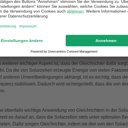
arum ist ein Gleichrichter für die Sol
n Gleichrichter ist für die Solarstromerzeugung von großer Bede
ergie als Wechselstrom vorliegt, der für den Betrieb der meisten
ndelt den Wechselstrom in nutzbaren Gleichstrom um, damit der
rden kann.
n weiterer wichtiger Aspekt ist, dass der Gleichrichter dafür sorg
eht. Da die von Solarzellen erzeugte Energie von vielen Faktore
d anderen Umweltbedingungen abhängt, ist es wichtig, dass de
equenz stabilisiert. Dadurch wird sichergestellt, dass die von 
nn.
ne ebenfalls wichtige Anwendung von Gleichrichtern in der Sola
mmt es darauf an, dass die Solarzellen stets unter optimalen 
zielen. Dafür sorgen Gleichrichter, indem sie den von den Sol