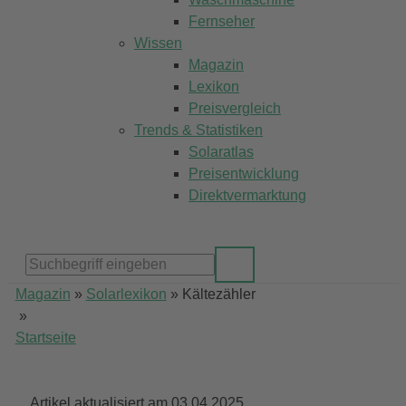
Fernseher
Wissen
Magazin
Lexikon
Preisvergleich
Trends & Statistiken
Solaratlas
Preisentwicklung
Direktvermarktung
Magazin
»
Solarlexikon
»
Kältezähler
»
Startseite
Artikel aktualisiert am 03.04.2025