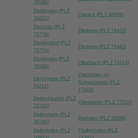
78586)
Deißlingen (PLZ
Ostrach (PLZ 88356)
78652)
Deizisau (PLZ
Ötigheim (PLZ 76470)
73779)
Denkendorf (PLZ
Ötisheim (PLZ 75443)
73770)
Denkingen (PLZ
Ottenbach (PLZ 73113)
78588)
Ottenhöfen im
Denzlingen (PLZ
Schwarzwald (PLZ
79211)
77883)
Dettenhausen (PLZ
Ottersweier (PLZ 77833)
72135)
Dettenheim (PLZ
Owingen (PLZ 88696)
76706)
Dettighofen (PLZ
Pfaffenhofen (PLZ
79802)
74397)