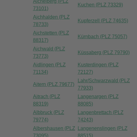
Aichelberg (PLZ
Kuchen (PLZ 73329)
73101)
Aichhalden (PLZ
Kupferzell (PLZ 74635)
78733)
Aichstetten (PLZ
Kürnbach (PLZ 75057)
88317)
Aichwald (PLZ
Küssaberg (PLZ 79790)
73773)
Aidlingen (PLZ
Kusterdingen (PLZ
71134)
72127)
Lahr/Schwarzwald (PLZ
Aitern (PLZ 79677)
77933)
Aitrach (PLZ
Langenargen (PLZ
88319)
88085)
Albbruck (PLZ
Langenbrettach (PLZ
79774)
74243)
Albershausen (PLZ
Langenenslingen (PLZ
73095)
88515)