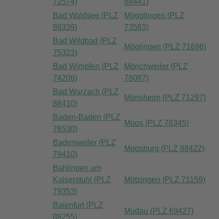
72574)
88441)
Bad Waldsee (PLZ
Mögglingen (PLZ
88339)
73563)
Bad Wildbad (PLZ
Möglingen (PLZ 71696)
75323)
Bad Wimpfen (PLZ
Mönchweiler (PLZ
74206)
78087)
Bad Wurzach (PLZ
Mönsheim (PLZ 71297)
88410)
Baden-Baden (PLZ
Moos (PLZ 78345)
76530)
Badenweiler (PLZ
Moosburg (PLZ 88422)
79410)
Bahlingen am
Kaiserstuhl (PLZ
Mötzingen (PLZ 71159)
79353)
Baienfurt (PLZ
Mudau (PLZ 69427)
88255)