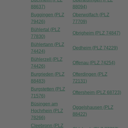
88637)
88094)
Buggingen (PLZ
Oberwolfach (PLZ
79426)
77709)
Bühlertal (PLZ
Obrigheim (PLZ 74847)
77830)
Bühlertann (PLZ
Oedheim (PLZ 74229)
74424)
Bühlerzell (PLZ
Offenau (PLZ 74254)
74426)
Burgrieden (PLZ
Ofterdingen (PLZ
88483)
72131)
Burgstetten (PLZ
Oftersheim (PLZ 68723)
71576)
Büsingen am
Oggelshausen (PLZ
Hochrhein (PLZ
88422)
78266)
Cleebronn (PLZ