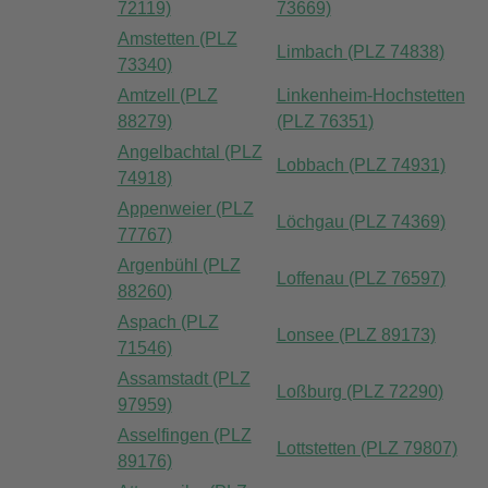
72119)
73669)
Amstetten (PLZ
Limbach (PLZ 74838)
73340)
Amtzell (PLZ
Linkenheim-Hochstetten
88279)
(PLZ 76351)
Angelbachtal (PLZ
Lobbach (PLZ 74931)
74918)
Appenweier (PLZ
Löchgau (PLZ 74369)
77767)
Argenbühl (PLZ
Loffenau (PLZ 76597)
88260)
Aspach (PLZ
Lonsee (PLZ 89173)
71546)
Assamstadt (PLZ
Loßburg (PLZ 72290)
97959)
Asselfingen (PLZ
Lottstetten (PLZ 79807)
89176)