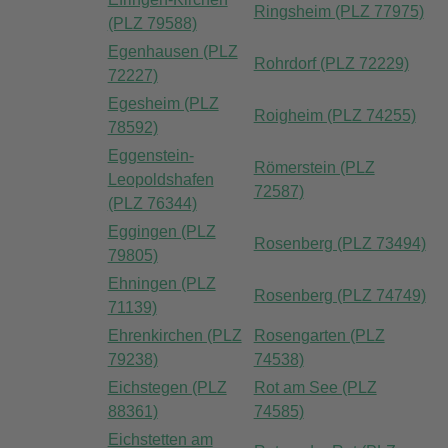
Ringsheim (PLZ 77975)
(PLZ 79588)
Egenhausen (PLZ
Rohrdorf (PLZ 72229)
72227)
Egesheim (PLZ
Roigheim (PLZ 74255)
78592)
Eggenstein-
Römerstein (PLZ
Leopoldshafen
72587)
(PLZ 76344)
Eggingen (PLZ
Rosenberg (PLZ 73494)
79805)
Ehningen (PLZ
Rosenberg (PLZ 74749)
71139)
Ehrenkirchen (PLZ
Rosengarten (PLZ
79238)
74538)
Eichstegen (PLZ
Rot am See (PLZ
88361)
74585)
Eichstetten am