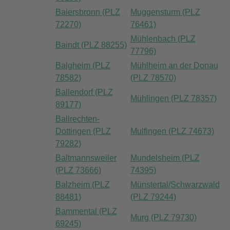
Baiersbronn (PLZ
Muggensturm (PLZ
72270)
76461)
Mühlenbach (PLZ
Baindt (PLZ 88255)
77796)
Balgheim (PLZ
Mühlheim an der Donau
78582)
(PLZ 78570)
Ballendorf (PLZ
Mühlingen (PLZ 78357)
89177)
Ballrechten-
Dottingen (PLZ
Mulfingen (PLZ 74673)
79282)
Baltmannsweiler
Mundelsheim (PLZ
(PLZ 73666)
74395)
Balzheim (PLZ
Münstertal/Schwarzwald
88481)
(PLZ 79244)
Bammental (PLZ
Murg (PLZ 79730)
69245)