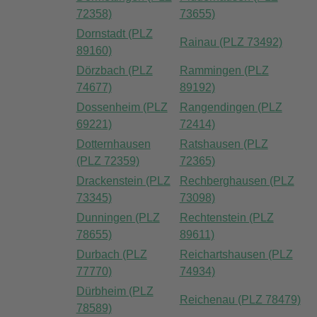
72358)
73655)
Dornstadt (PLZ
Rainau (PLZ 73492)
89160)
Dörzbach (PLZ
Rammingen (PLZ
74677)
89192)
Dossenheim (PLZ
Rangendingen (PLZ
69221)
72414)
Dotternhausen
Ratshausen (PLZ
(PLZ 72359)
72365)
Drackenstein (PLZ
Rechberghausen (PLZ
73345)
73098)
Dunningen (PLZ
Rechtenstein (PLZ
78655)
89611)
Durbach (PLZ
Reichartshausen (PLZ
77770)
74934)
Dürbheim (PLZ
Reichenau (PLZ 78479)
78589)