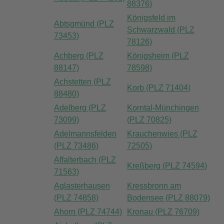
88376)
Königsfeld im
Abtsgmünd (PLZ
Schwarzwald (PLZ
73453)
78126)
Achberg (PLZ
Königsheim (PLZ
88147)
78598)
Achstetten (PLZ
Korb (PLZ 71404)
88480)
Adelberg (PLZ
Korntal-Münchingen
73099)
(PLZ 70825)
Adelmannsfelden
Krauchenwies (PLZ
(PLZ 73486)
72505)
Affalterbach (PLZ
Kreßberg (PLZ 74594)
71563)
Aglasterhausen
Kressbronn am
(PLZ 74858)
Bodensee (PLZ 88079)
Ahorn (PLZ 74744)
Kronau (PLZ 76709)