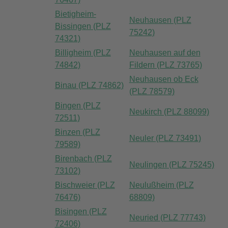
Bietigheim-
Neuhausen (PLZ
Bissingen (PLZ
75242)
74321)
Billigheim (PLZ
Neuhausen auf den
74842)
Fildern (PLZ 73765)
Neuhausen ob Eck
Binau (PLZ 74862)
(PLZ 78579)
Bingen (PLZ
Neukirch (PLZ 88099)
72511)
Binzen (PLZ
Neuler (PLZ 73491)
79589)
Birenbach (PLZ
Neulingen (PLZ 75245)
73102)
Bischweier (PLZ
Neulußheim (PLZ
76476)
68809)
Bisingen (PLZ
Neuried (PLZ 77743)
72406)