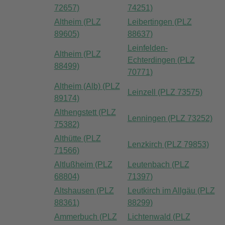
72657)
74251)
Altheim (PLZ
Leibertingen (PLZ
89605)
88637)
Leinfelden-
Altheim (PLZ
Echterdingen (PLZ
88499)
70771)
Altheim (Alb) (PLZ
Leinzell (PLZ 73575)
89174)
Althengstett (PLZ
Lenningen (PLZ 73252)
75382)
Althütte (PLZ
Lenzkirch (PLZ 79853)
71566)
Altlußheim (PLZ
Leutenbach (PLZ
68804)
71397)
Altshausen (PLZ
Leutkirch im Allgäu (PLZ
88361)
88299)
Ammerbuch (PLZ
Lichtenwald (PLZ