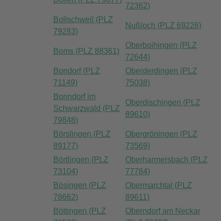
72362)
Bollschweil (PLZ
Nußloch (PLZ 69226)
79283)
Oberboihingen (PLZ
Boms (PLZ 88361)
72644)
Bondorf (PLZ
Oberderdingen (PLZ
71149)
75038)
Bonndorf im
Oberdischingen (PLZ
Schwarzwald (PLZ
89610)
79848)
Börslingen (PLZ
Obergröningen (PLZ
89177)
73569)
Börtlingen (PLZ
Oberharmersbach (PLZ
73104)
77784)
Bösingen (PLZ
Obermarchtal (PLZ
78662)
89611)
Böttingen (PLZ
Oberndorf am Neckar