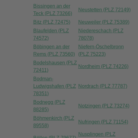
Bissingen an der
Neustetten (PLZ 72149)
Teck (PLZ 73266)
Bitz (PLZ 72475)
Neuweiler (PLZ 75389)
Blaufelden (PLZ
Niedereschach (PLZ
74572)
78078)
Böbingen an der
Niefern-Öschelbronn
Rems (PLZ 73560)
(PLZ 75223)
Bodelshausen (PLZ
Nordheim (PLZ 74226)
72411)
Bodman-
Ludwigshafen (PLZ
Nordrach (PLZ 77787)
78351)
Bodnegg (PLZ
Notzingen (PLZ 73274)
88285)
Böhmenkirch (PLZ
Nufringen (PLZ 71154)
89558)
Nusplingen (PLZ
Böllen (PLZ 79677)