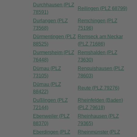
Durchhausen (PLZ
Reilingen (PLZ 68799)
78591)
Durlangen (PLZ
Remchingen (PLZ
73568)
75196)
Dürmentingen (PLZ
Remseck am Neckar
88525)
(PLZ 71686)
Durmersheim (PLZ
Remshalden (PLZ
76448)
73630)
Dürnau (PLZ
Renquishausen (PLZ
73105)
78603)
Dürnau (PLZ
Reute (PLZ 79276)
88422)
Dußlingen (PLZ
Rheinfelden (Baden)
72144)
(PLZ 79618)
Ebenweiler (PLZ
Rheinhausen (PLZ
88370)
79365)
Eberdingen (PLZ
Rheinmünster (PLZ