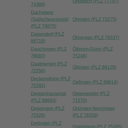
Ohlsbach (PLZ 77797)
74389)
Dachsberg
(Südschwarzwald)
Ohmden (PLZ 73275)
(PLZ 79875)
Daisendorf (PLZ
Öhningen (PLZ 78337)
88718)
Dauchingen (PLZ
Ölbronn-Dürrn (PLZ
78083)
75248)
Dautmergen (PLZ
Öllingen (PLZ 89129)
72356)
Deckenpfronn (PLZ
Öpfingen (PLZ 89614)
75392)
Deggenhausertal
Oppenweiler (PLZ
(PLZ 88693)
71570)
Deggingen (PLZ
Orsingen-Nenzingen
73326)
(PLZ 78359)
Deilingen (PLZ
Ostelsheim (PLZ 75395)