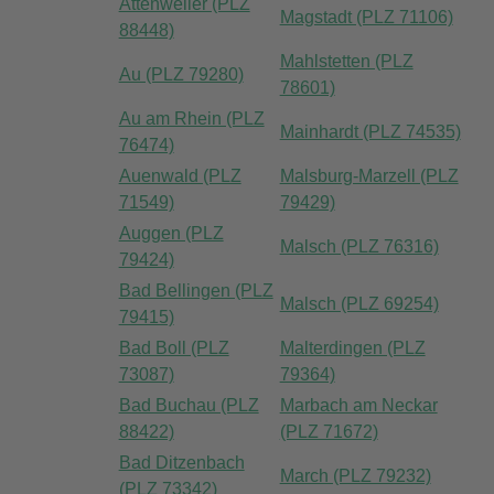
Attenweiler (PLZ
Magstadt (PLZ 71106)
88448)
Mahlstetten (PLZ
Au (PLZ 79280)
78601)
Au am Rhein (PLZ
Mainhardt (PLZ 74535)
76474)
Auenwald (PLZ
Malsburg-Marzell (PLZ
71549)
79429)
Auggen (PLZ
Malsch (PLZ 76316)
79424)
Bad Bellingen (PLZ
Malsch (PLZ 69254)
79415)
Bad Boll (PLZ
Malterdingen (PLZ
73087)
79364)
Bad Buchau (PLZ
Marbach am Neckar
88422)
(PLZ 71672)
Bad Ditzenbach
March (PLZ 79232)
(PLZ 73342)