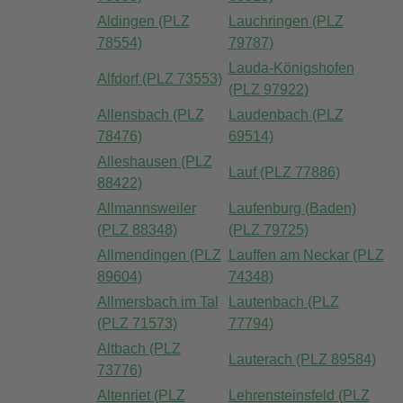
Aldingen (PLZ
Lauchringen (PLZ
78554)
79787)
Lauda-Königshofen
Alfdorf (PLZ 73553)
(PLZ 97922)
Allensbach (PLZ
Laudenbach (PLZ
78476)
69514)
Alleshausen (PLZ
Lauf (PLZ 77886)
88422)
Allmannsweiler
Laufenburg (Baden)
(PLZ 88348)
(PLZ 79725)
Allmendingen (PLZ
Lauffen am Neckar (PLZ
89604)
74348)
Allmersbach im Tal
Lautenbach (PLZ
(PLZ 71573)
77794)
Altbach (PLZ
Lauterach (PLZ 89584)
73776)
Altenriet (PLZ
Lehrensteinsfeld (PLZ