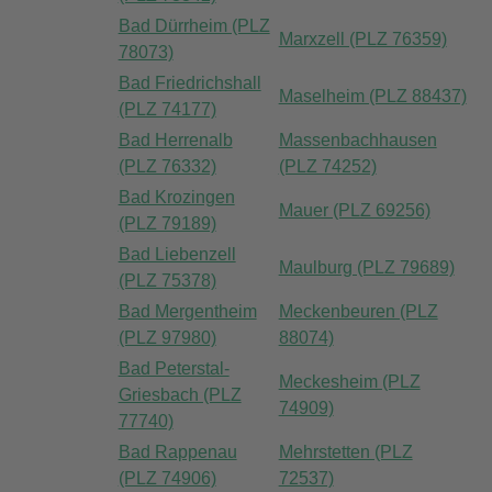
Bad Dürrheim (PLZ
Marxzell (PLZ 76359)
78073)
Bad Friedrichshall
Maselheim (PLZ 88437)
(PLZ 74177)
Bad Herrenalb
Massenbachhausen
(PLZ 76332)
(PLZ 74252)
Bad Krozingen
Mauer (PLZ 69256)
(PLZ 79189)
Bad Liebenzell
Maulburg (PLZ 79689)
(PLZ 75378)
Bad Mergentheim
Meckenbeuren (PLZ
(PLZ 97980)
88074)
Bad Peterstal-
Meckesheim (PLZ
Griesbach (PLZ
74909)
77740)
Bad Rappenau
Mehrstetten (PLZ
(PLZ 74906)
72537)