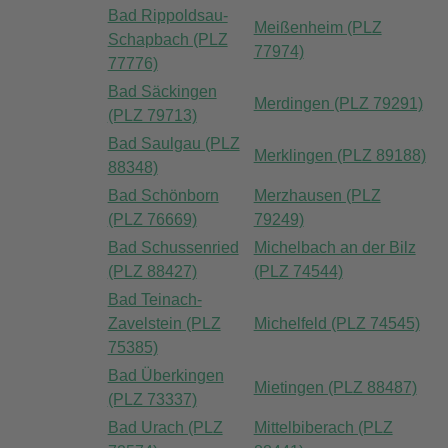
Bad Rippoldsau-
Meißenheim (PLZ
Schapbach (PLZ
77974)
77776)
Bad Säckingen
Merdingen (PLZ 79291)
(PLZ 79713)
Bad Saulgau (PLZ
Merklingen (PLZ 89188)
88348)
Bad Schönborn
Merzhausen (PLZ
(PLZ 76669)
79249)
Bad Schussenried
Michelbach an der Bilz
(PLZ 88427)
(PLZ 74544)
Bad Teinach-
Zavelstein (PLZ
Michelfeld (PLZ 74545)
75385)
Bad Überkingen
Mietingen (PLZ 88487)
(PLZ 73337)
Bad Urach (PLZ
Mittelbiberach (PLZ