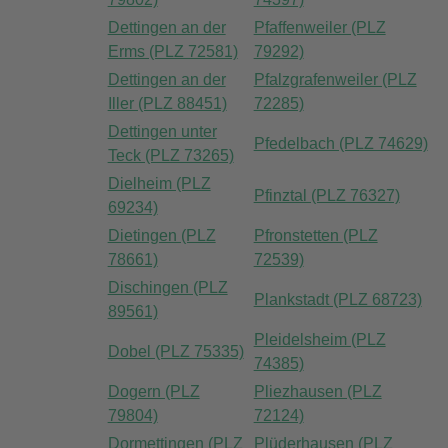
Dettingen an der
Pfaffenweiler (PLZ
Erms (PLZ 72581)
79292)
Dettingen an der
Pfalzgrafenweiler (PLZ
Iller (PLZ 88451)
72285)
Dettingen unter
Pfedelbach (PLZ 74629)
Teck (PLZ 73265)
Dielheim (PLZ
Pfinztal (PLZ 76327)
69234)
Dietingen (PLZ
Pfronstetten (PLZ
78661)
72539)
Dischingen (PLZ
Plankstadt (PLZ 68723)
89561)
Pleidelsheim (PLZ
Dobel (PLZ 75335)
74385)
Dogern (PLZ
Pliezhausen (PLZ
79804)
72124)
Dormettingen (PLZ
Plüderhausen (PLZ