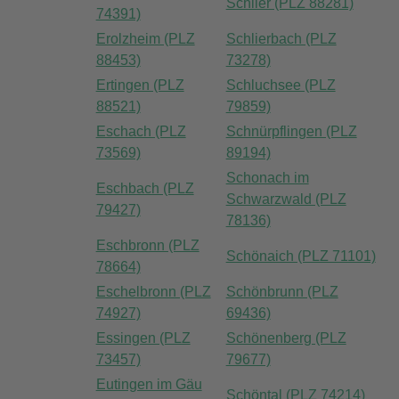
Schlier (PLZ 88281)
74391)
Erolzheim (PLZ
Schlierbach (PLZ
88453)
73278)
Ertingen (PLZ
Schluchsee (PLZ
88521)
79859)
Eschach (PLZ
Schnürpflingen (PLZ
73569)
89194)
Schonach im
Eschbach (PLZ
Schwarzwald (PLZ
79427)
78136)
Eschbronn (PLZ
Schönaich (PLZ 71101)
78664)
Eschelbronn (PLZ
Schönbrunn (PLZ
74927)
69436)
Essingen (PLZ
Schönenberg (PLZ
73457)
79677)
Eutingen im Gäu
Schöntal (PLZ 74214)