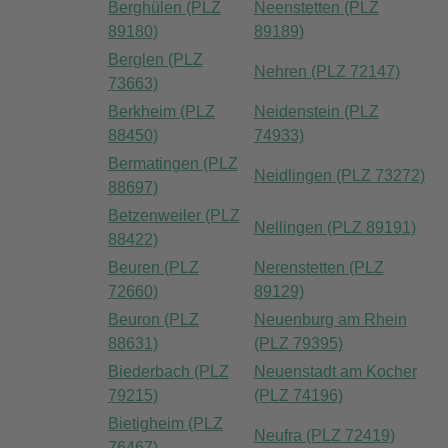
Berghülen (PLZ
Neenstetten (PLZ
89180)
89189)
Berglen (PLZ
Nehren (PLZ 72147)
73663)
Berkheim (PLZ
Neidenstein (PLZ
88450)
74933)
Bermatingen (PLZ
Neidlingen (PLZ 73272)
88697)
Betzenweiler (PLZ
Nellingen (PLZ 89191)
88422)
Beuren (PLZ
Nerenstetten (PLZ
72660)
89129)
Beuron (PLZ
Neuenburg am Rhein
88631)
(PLZ 79395)
Biederbach (PLZ
Neuenstadt am Kocher
79215)
(PLZ 74196)
Bietigheim (PLZ
Neufra (PLZ 72419)
76467)