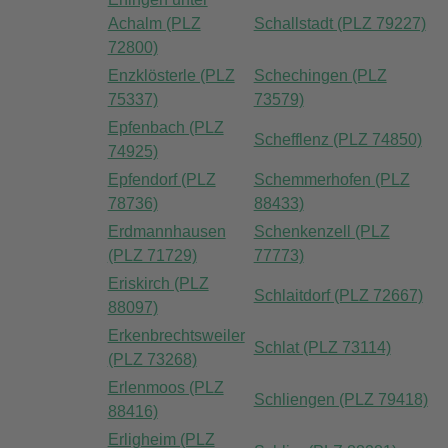
Achalm (PLZ
Schallstadt (PLZ 79227)
72800)
Enzklösterle (PLZ
Schechingen (PLZ
75337)
73579)
Epfenbach (PLZ
Schefflenz (PLZ 74850)
74925)
Epfendorf (PLZ
Schemmerhofen (PLZ
78736)
88433)
Erdmannhausen
Schenkenzell (PLZ
(PLZ 71729)
77773)
Eriskirch (PLZ
Schlaitdorf (PLZ 72667)
88097)
Erkenbrechtsweiler
Schlat (PLZ 73114)
(PLZ 73268)
Erlenmoos (PLZ
Schliengen (PLZ 79418)
88416)
Erligheim (PLZ