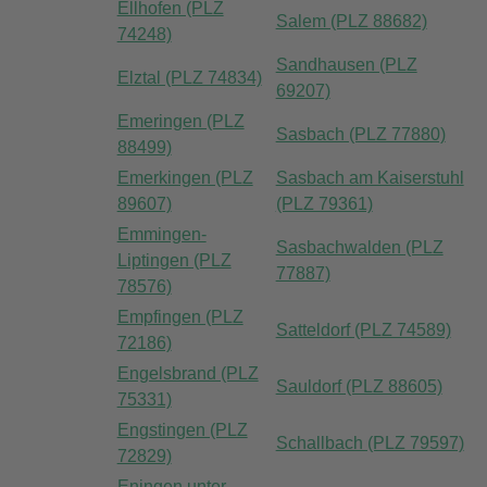
Ellhofen (PLZ
Salem (PLZ 88682)
74248)
Sandhausen (PLZ
Elztal (PLZ 74834)
69207)
Emeringen (PLZ
Sasbach (PLZ 77880)
88499)
Emerkingen (PLZ
Sasbach am Kaiserstuhl
89607)
(PLZ 79361)
Emmingen-
Sasbachwalden (PLZ
Liptingen (PLZ
77887)
78576)
Empfingen (PLZ
Satteldorf (PLZ 74589)
72186)
Engelsbrand (PLZ
Sauldorf (PLZ 88605)
75331)
Engstingen (PLZ
Schallbach (PLZ 79597)
72829)
Eningen unter