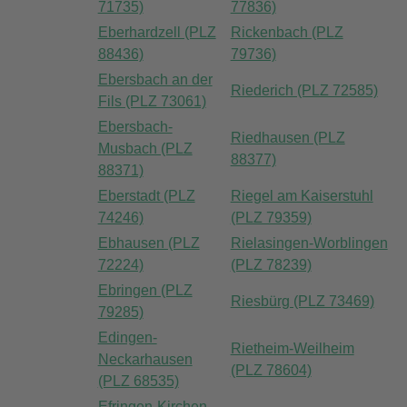
71735)
77836)
Eberhardzell (PLZ
Rickenbach (PLZ
88436)
79736)
Ebersbach an der
Riederich (PLZ 72585)
Fils (PLZ 73061)
Ebersbach-
Riedhausen (PLZ
Musbach (PLZ
88377)
88371)
Eberstadt (PLZ
Riegel am Kaiserstuhl
74246)
(PLZ 79359)
Ebhausen (PLZ
Rielasingen-Worblingen
72224)
(PLZ 78239)
Ebringen (PLZ
Riesbürg (PLZ 73469)
79285)
Edingen-
Rietheim-Weilheim
Neckarhausen
(PLZ 78604)
(PLZ 68535)
Efringen-Kirchen