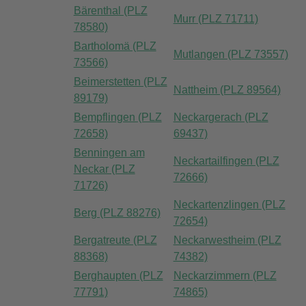
Bärenthal (PLZ
Murr (PLZ 71711)
78580)
Bartholomä (PLZ
Mutlangen (PLZ 73557)
73566)
Beimerstetten (PLZ
Nattheim (PLZ 89564)
89179)
Bempflingen (PLZ
Neckargerach (PLZ
72658)
69437)
Benningen am
Neckartailfingen (PLZ
Neckar (PLZ
72666)
71726)
Neckartenzlingen (PLZ
Berg (PLZ 88276)
72654)
Bergatreute (PLZ
Neckarwestheim (PLZ
88368)
74382)
Berghaupten (PLZ
Neckarzimmern (PLZ
77791)
74865)