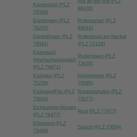
Rot an der Rot (PLZ
Kaiserstuhl (PLZ
88430)
79356)
Eigeltingen (PLZ
Rottenacker (PLZ
78253)
89616)
Eimeldingen (PLZ
Rottenburg am Neckar
79591)
(PLZ 72108)
Eisenbach
Rudersberg (PLZ
(Hochschwarzwald)
73635)
(PLZ 79871)
Eisingen (PLZ
Rümmingen (PLZ
75239)
79595)
Eislingen/Fils (PLZ
Ruppertshofen (PLZ
73054)
73577)
Elchesheim-Illingen
Rust (PLZ 77977)
(PLZ 76477)
Ellenberg (PLZ
Salach (PLZ 73084)
73488)