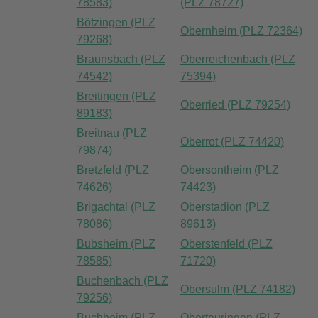
78583)
(PLZ 78727)
Bötzingen (PLZ
Obernheim (PLZ 72364)
79268)
Braunsbach (PLZ
Oberreichenbach (PLZ
74542)
75394)
Breitingen (PLZ
Oberried (PLZ 79254)
89183)
Breitnau (PLZ
Oberrot (PLZ 74420)
79874)
Bretzfeld (PLZ
Obersontheim (PLZ
74626)
74423)
Brigachtal (PLZ
Oberstadion (PLZ
78086)
89613)
Bubsheim (PLZ
Oberstenfeld (PLZ
78585)
71720)
Buchenbach (PLZ
Obersulm (PLZ 74182)
79256)
Buchheim (PLZ
Oberteuringen (PLZ