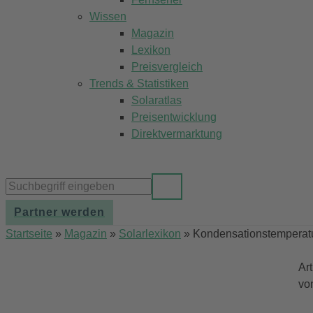
Wissen
Magazin
Lexikon
Preisvergleich
Trends & Statistiken
Solaratlas
Preisentwicklung
Direktvermarktung
Partner werden
Startseite
»
Magazin
»
Solarlexikon
»
Kondensationstemperat
Ar
vo