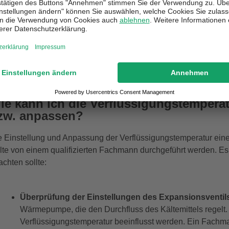
ne größere Druckdifferenz arbeiten muss.
e Verflüssigungstemperatur kann durch verschiedene Faktoren be
slegung des Verflüssigers und die Einstellung des Expansions
t daher wichtig, um die Effizienz der Wärmepumpe zu maximiere
ie kann ich die Verflüssigungstempera
zw. anpassen?
e Einstellung und Anpassung der Verflüssigungstemperatur ein
llte von einem qualifizierten Fachmann durchgeführt werden. Es
achten sollte:
Überprüfung der Einstellungen des Expansionsventil
Wärmepumpe, die den Durchfluss des Kältemittels regelt.
Verflüssigungstemperatur beeinflusst werden. Ein Fachma