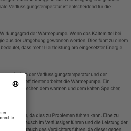
e Verflüssigungstemperatur ist entscheidend für die
n Wirkungsgrad der Wärmepumpe. Wenn das Kältemittel bei
rgie aus der Umgebung gewonnen werden. Dies führt zu einem
edeutet, dass mehr Heizleistung pro eingesetzter Energie
fferenz zwischen der Verflüssigungstemperatur und der
erenz, desto effizienter arbeitet die Wärmepumpe. Ein
nterschied zwischen dem warmen und dem kalten Speicher,
ig einzustellen, da dies zu Problemen führen kann. Eine zu
 Wärmeaustausch im Verflüssiger führen und die Leistung der
nergieverbrauch des Verdichters führen, da dieser gegen