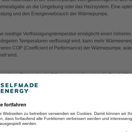
rmeabgabe an die Umgebung oder das Heizsystem. Eine optimal
istung und den Energieverbrauch der Wärmepumpe.
ne niedrige Verflüssigungstemperatur ermöglicht einen höhere
edrigeren Temperaturen verflüssigt wird, kann mehr Wärmeene
heren COP (Coefficient of Performance) der Wärmepumpe, was b
ielt wird.
n weiterer Faktor, der die Effizienz beeinflusst, ist die Druckdi
rdampfungstemperatur des Kältemittels. Je größer die Druckdiff
ößerer Druckunterschied führt zu einem größeren Temperaturu
s die Leistung der Wärmepumpe verbessert.
 ist jedoch wichtig, die Verflüssigungstemperatur nicht zu niedr
edrige Verflüssigungstemperatur kann zu einem unzureichenden
rmepumpe verringern. Außerdem kann dies zu einem erhöhten E