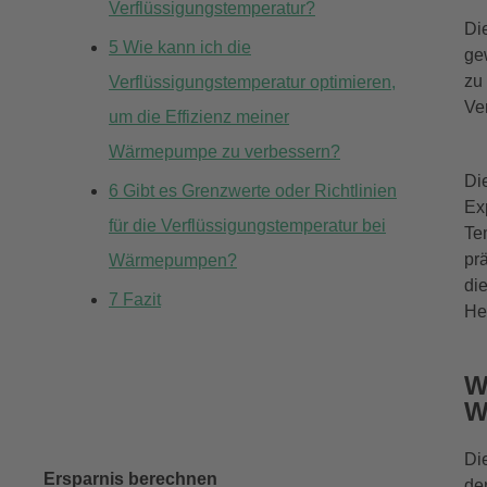
Verflüssigungstemperatur?
Di
5
Wie kann ich die
ge
zu
Verflüssigungstemperatur optimieren,
Ve
um die Effizienz meiner
Wärmepumpe zu verbessern?
Di
6
Gibt es Grenzwerte oder Richtlinien
Ex
für die Verflüssigungstemperatur bei
Te
pr
Wärmepumpen?
di
7
Fazit
He
W
W
Di
Ersparnis berechnen
de