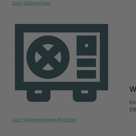
Zum Solarrechner
W
Ei
Ef
Zum Wärmepumpen-Rechner