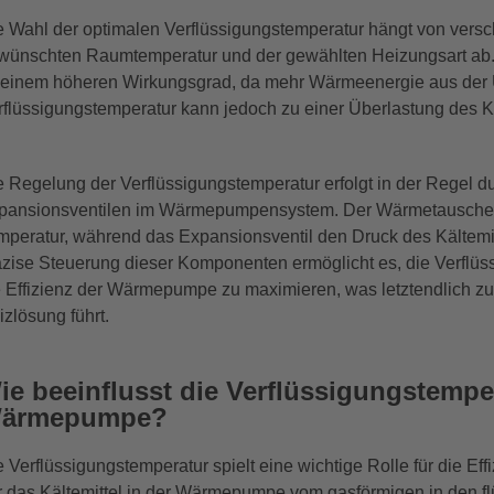
e Wahl der optimalen Verflüssigungstemperatur hängt von vers
wünschten Raumtemperatur und der gewählten Heizungsart ab. E
 einem höheren Wirkungsgrad, da mehr Wärmeenergie aus der
rflüssigungstemperatur kann jedoch zu einer Überlastung des Kä
e Regelung der Verflüssigungstemperatur erfolgt in der Regel
pansionsventilen im Wärmepumpensystem. Der Wärmetauscher e
mperatur, während das Expansionsventil den Druck des Kältemit
äzise Steuerung dieser Komponenten ermöglicht es, die Verflüs
e Effizienz der Wärmepumpe zu maximieren, was letztendlich z
izlösung führt.
ie beeinflusst die Verflüssigungstemper
ärmepumpe?
e Verflüssigungstemperatur spielt eine wichtige Rolle für die E
r das Kältemittel in der Wärmepumpe vom gasförmigen in den flü