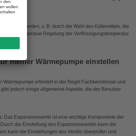
einflusst werden, z. B. durch die Wahl des Kältemittels, die
ventils. Eine genaue Regelung der Verflüssigungstemperatur
n.
tur meiner Wärmepumpe einstellen
er Wärmepumpe erfordert in der Regel Fachkenntnisse und
 gibt jedoch einige allgemeine Aspekte, die der Benutzer
s:
Das Expansionsventil ist eine wichtige Komponente der
 Durch die Einstellung des Expansionsventils kann die
nn kann die Einstellungen des Ventils überprüfen und