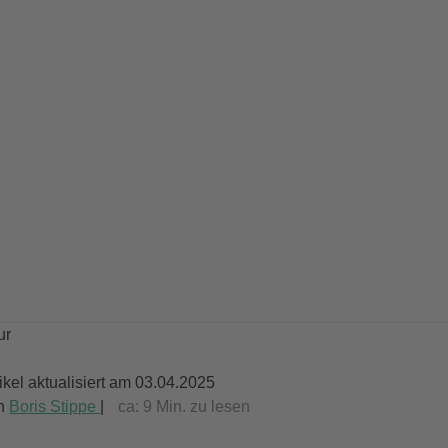
ur
tikel aktualisiert am 03.04.2025
n
Boris Stippe
|
ca:
9
Min. zu lesen