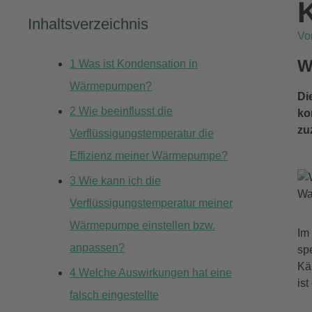
Inhaltsverzeichnis
V
W
1
Was ist Kondensation in
Wärmepumpen?
Di
2
Wie beeinflusst die
ko
zu
Verflüssigungstemperatur die
Effizienz meiner Wärmepumpe?
3
Wie kann ich die
Wa
Verflüssigungstemperatur meiner
Wärmepumpe einstellen bzw.
Im
anpassen?
sp
Kä
4
Welche Auswirkungen hat eine
is
falsch eingestellte