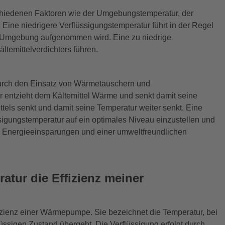
chiedenen Faktoren wie der Umgebungstemperatur, der
ine niedrigere Verflüssigungstemperatur führt in der Regel
 Umgebung aufgenommen wird. Eine zu niedrige
ltemittelverdichters führen.
 durch den Einsatz von Wärmetauschern und
ntzieht dem Kältemittel Wärme und senkt damit seine
tels senkt und damit seine Temperatur weiter senkt. Eine
sigungstemperatur auf ein optimales Niveau einzustellen und
u Energieeinsparungen und einer umweltfreundlichen
atur die Effizienz meiner
ffizienz einer Wärmepumpe. Sie bezeichnet die Temperatur, bei
ssigen Zustand übergeht. Die Verflüssigung erfolgt durch