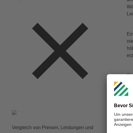
Wä
Le
Ei
ni
hö
erz
Ei
Ve
gr
wa
Es
ni
Vergleich von Preisen, Leistungen und
Wä