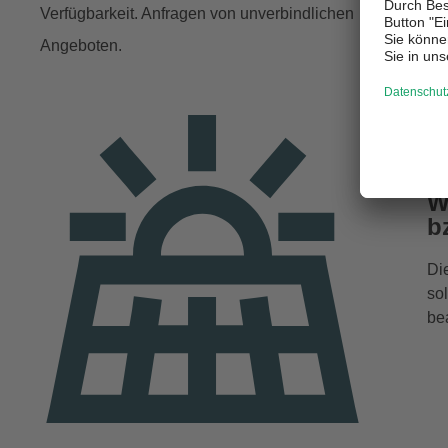
Verfügbarkeit. Anfragen von unverbindlichen
ei
Angeboten.
Di
Au
is
W
b
Di
so
be