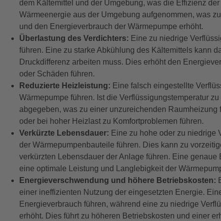
dem Kältemittel und der Umgebung, was die Effizienz de
Wärmeenergie aus der Umgebung aufgenommen, was zu ei
und den Energieverbrauch der Wärmepumpe erhöht.
Überlastung des Verdichters:
Eine zu niedrige Verflüss
führen. Eine zu starke Abkühlung des Kältemittels kann d
Druckdifferenz arbeiten muss. Dies erhöht den Energieve
oder Schäden führen.
Reduzierte Heizleistung:
Eine falsch eingestellte Verflü
Wärmepumpe führen. Ist die Verflüssigungstemperatur z
abgegeben, was zu einer unzureichenden Raumheizung f
oder bei hoher Heizlast zu Komfortproblemen führen.
Verkürzte Lebensdauer:
Eine zu hohe oder zu niedrige 
der Wärmepumpenbauteile führen. Dies kann zu vorzeiti
verkürzten Lebensdauer der Anlage führen. Eine genaue Ei
eine optimale Leistung und Langlebigkeit der Wärmepump
Energieverschwendung und höhere Betriebskosten:
E
einer ineffizienten Nutzung der eingesetzten Energie. E
Energieverbrauch führen, während eine zu niedrige Verf
erhöht. Dies führt zu höheren Betriebskosten und einer 