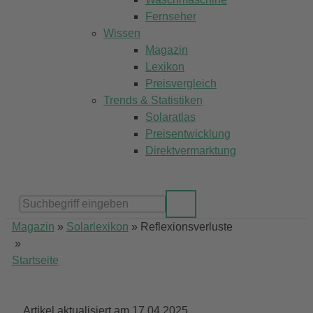
Fernseher
Wissen
Magazin
Lexikon
Preisvergleich
Trends & Statistiken
Solaratlas
Preisentwicklung
Direktvermarktung
Magazin
»
Solarlexikon
»
Reflexionsverluste
»
Startseite
Artikel aktualisiert am 17.04.2025