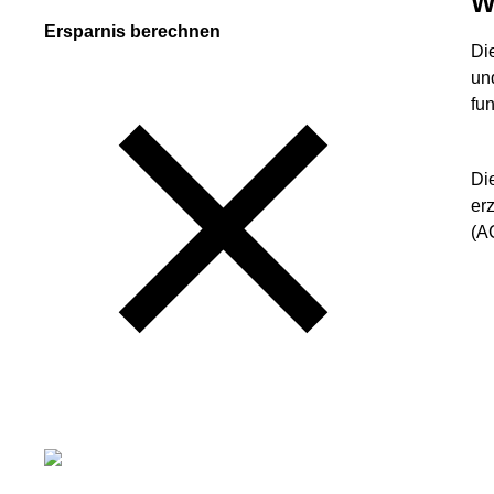
W
Ersparnis berechnen
Di
un
fu
Di
er
(A