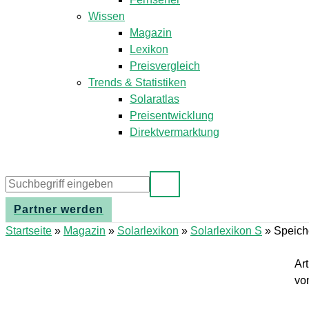
Wissen
Magazin
Lexikon
Preisvergleich
Trends & Statistiken
Solaratlas
Preisentwicklung
Direktvermarktung
Partner werden
Startseite
»
Magazin
»
Solarlexikon
»
Solarlexikon S
»
Speich
Ar
vo