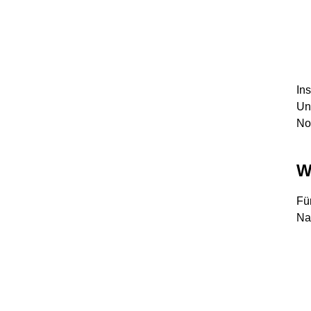
In
Un
No
W
Fü
Na