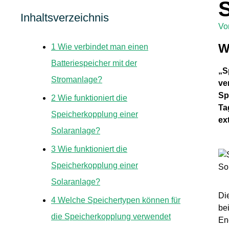
Inhaltsverzeichnis
V
W
1
Wie verbindet man einen
Batteriespeicher mit der
„S
Stromanlage?
ve
Sp
2
Wie funktioniert die
Ta
Speicherkopplung einer
ex
Solaranlage?
3
Wie funktioniert die
Speicherkopplung einer
So
Solaranlage?
Di
4
Welche Speichertypen können für
be
die Speicherkopplung verwendet
En