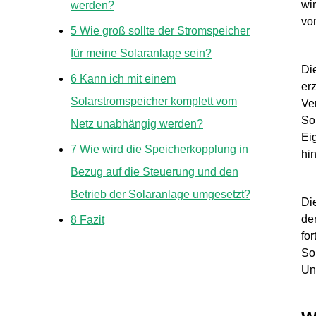
wi
werden?
vo
5
Wie groß sollte der Stromspeicher
für meine Solaranlage sein?
Di
6
Kann ich mit einem
er
Solarstromspeicher komplett vom
Ve
So
Netz unabhängig werden?
Ei
7
Wie wird die Speicherkopplung in
hi
Bezug auf die Steuerung und den
Betrieb der Solaranlage umgesetzt?
Di
de
8
Fazit
fo
So
Un