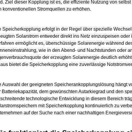
rd. Ziel dieser Kopplung ist es, die effiziente Nutzung von sel
n konventionellen Stromquellen zu erhöhen.
e Speicherkopplung erfolgt in der Regel über spezielle Wechselr
zeugten Solarstrom entweder direkt ins Netz einzuspeisen ode
rfahren ermöglicht es, überschüssige Solarenergie während des 
nneneinstrahlung, wie in den Abend- und Nachtstunden oder an
genverbrauchsquote der erzeugten Solarenergie deutlich erhöht
naus bietet die Speicherkopplung eine zuverlässige Notstromve
e Auswahl der geeigneten Speicherankopplungslösung hängt vo
r Batteriekapazität, dem gewünschten Autarkiegrad und den sp
rtschreitende technologische Entwicklung in diesem Bereich trägt
larstromspeichern mit Speicherkopplung kontinuierlich zu verbes
ternehmen auf der Suche nach einer nachhaltigen Energiever